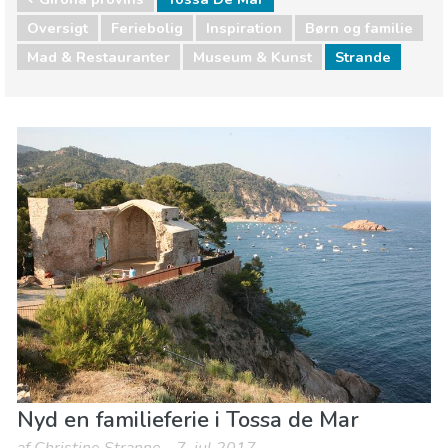
Oversigt
Feriebolig
Inspiration
Børn og familie
Mad & Restauranter
Museum & Kunst
Strande
Girona provins
Tossa De Mar
Børn og familie
Mad & Restauranter
Museum & Kunst
Strande
Nyd en familieferie i Tossa de Mar