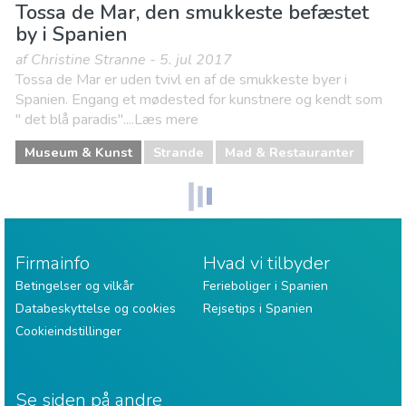
Tossa de Mar, den smukkeste befæstet
by i Spanien
af Christine Stranne - 5. jul 2017
Tossa de Mar er uden tvivl en af de smukkeste byer i
Spanien. Engang et mødested for kunstnere og kendt som
" det blå paradis"....Læs mere
Museum & Kunst
Strande
Mad & Restauranter
Firmainfo
Hvad vi tilbyder
Betingelser og vilkår
Ferieboliger i Spanien
Databeskyttelse og cookies
Rejsetips i Spanien
Cookieindstillinger
Se siden på andre