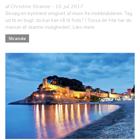
af Christine Stranne - 10. jul 2017
Besøg en bystrand omgivet af mure fra middelalderen. Tag
ud til en bugt, du kun kan nå til fods? I Tossa de Mar har du
masser af skønne muligheder!...Læs mere
Strande