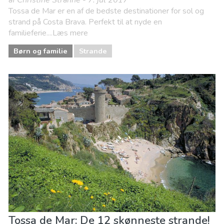
af Christine Stranne - 7. jul 2017
Tossa de Mar er en af de bedste destinationer for sol og
strand på Costa Brava. Perfekt til at nyde en
familieferie....Læs mere
Børn og familie
Strande
Tossa de Mar: De 12 skønneste strande!