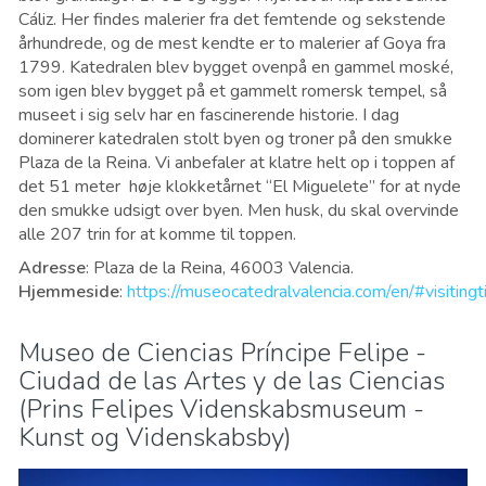
Cáliz. Her findes malerier fra det femtende og sekstende
århundrede, og de mest kendte er to malerier af Goya fra
1799. Katedralen blev bygget ovenpå en gammel moské,
som igen blev bygget på et gammelt romersk tempel, så
museet i sig selv har en fascinerende historie. I dag
dominerer katedralen stolt byen og troner på den smukke
Plaza de la Reina. Vi anbefaler at klatre helt op i toppen af
det ​​51 meter høje klokketårnet “El Miguelete” for at nyde
den smukke udsigt over byen. Men husk, du skal overvinde
alle 207 trin for at komme til toppen.
Adresse
: Plaza de la Reina, 46003 Valencia.
Hjemmeside
:
https://museocatedralvalencia.com/en/#visiting
Museo de Ciencias Príncipe Felipe -
Ciudad de las Artes y de las Ciencias
(Prins Felipes Videnskabsmuseum -
Kunst og Videnskabsby)