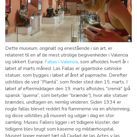
Dette museum, originalt og enestående i sin art, er
relateret til en af ​​de mest utrolige begivenheder i Valencia
og sikkert Europa:
Fallas i Valencia
, som afholdes hvert år i
løbet af marts måned. Las Fallas er gigantiske satiriske
statuer, som bygges i løbet af året af papmache. Derefter
udstilles de ved “Plantá”, som finder sted den 15. marts. I
løbet af eftermiddagen den 19. marts afholdes "cremà" (på
spansk “quema”, som betyder “brænde”), hvor alle statuer
brændes, undtagen en, nemlig vinderen. Siden 1934 er
nogle fallas blevet reddet fra flammerne via en afstemning,
og disse udstilles på museet og udgør i dag en stor
samling. Museo Fallero ligger i et tidligere kloster, der
tidligere blev brugt som kaserne og militærhospital.
Museet ligger meget tæt på Ciudad de las Artes y las