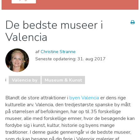
Valencia provins
Valencia by
De bedste museer i
Børn og familie
Hvor skal I bo
Valencia
Mad & Restauranter
Museum & Kunst
Natur og udeliv
Shopping
Sport og adventure
af
Christine Stranne
Strande
Seneste opdatering:
31. aug 2017
i
Valencia by
Museum & Kunst
Blandt de store attraktioner i
byen Valencia
er dens rige
kulturelle arv. Valencia, den tredjestørste spanske by målt
på størrelsen af befolkningen, har op til 35 forskellige
museer, alle med forskellige emner, hvor de besøgende kan
fordybe sig i kunst, kultur, historie og byens mange
traditioner. I denne guide gennemgår vi de bedste museer,
som du kan besøge på din ferie i Valencia: malerier af