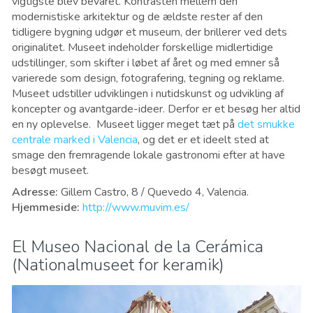
vigtigste blev bevaret. Kontrasten mellem den
modernistiske arkitektur og de ældste rester af den
tidligere bygning udgør et museum, der brillerer ved dets
originalitet. Museet indeholder forskellige midlertidige
udstillinger, som skifter i løbet af året og med emner så
varierede som design, fotografering, tegning og reklame.
Museet udstiller udviklingen i nutidskunst og udvikling af
koncepter og avantgarde-ideer. Derfor er et besøg her altid
en ny oplevelse. Museet ligger meget tæt på
det smukke
centrale marked i Valencia
, og det er et ideelt sted at
smage den fremragende lokale gastronomi efter at have
besøgt museet.
Adresse
:
Gillem Castro, 8 / Quevedo 4, Valencia.
Hjemmeside:
http://www.muvim.es/
El Museo Nacional de la Cerámica
(Nationalmuseet for keramik)