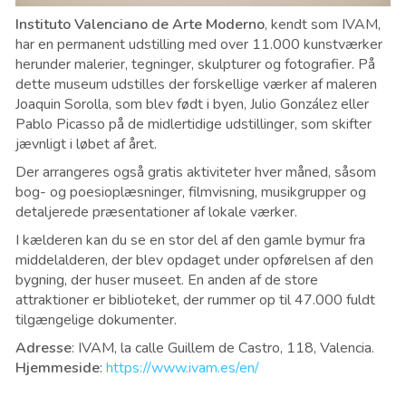
Instituto Valenciano de Arte Moderno
, kendt som IVAM,
har en permanent udstilling med over 11.000 kunstværker
herunder malerier, tegninger, skulpturer og fotografier. På
dette museum udstilles der forskellige værker af maleren
Joaquin Sorolla, som blev født i byen, Julio González eller
Pablo Picasso på de midlertidige udstillinger, som skifter
jævnligt i løbet af året.
Der arrangeres også gratis aktiviteter hver måned, såsom
bog- og poesioplæsninger, filmvisning, musikgrupper og
detaljerede præsentationer af lokale værker.
I kælderen kan du se en stor del af den gamle bymur fra
middelalderen, der blev opdaget under opførelsen af ​​den
bygning, der huser museet. En anden af ​​de store
attraktioner er biblioteket, der rummer op til 47.000 fuldt
tilgængelige dokumenter.
Adresse
: IVAM, la calle Guillem de Castro, 118, Valencia.
Hjemmeside
:
https://www.ivam.es/en/