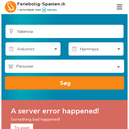
Feriebolig-Spanien
.dk
I samarbejde med
Personer
Søg
A server error happened!
Something bad happened!
Try again