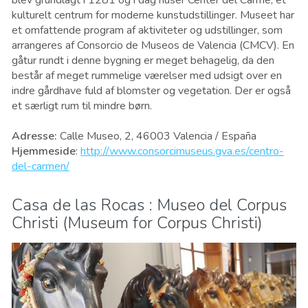
blev grundlagt i 1281 og i dag huser Center del Carme, et
kulturelt centrum for moderne kunstudstillinger. Museet har
et omfattende program af aktiviteter og udstillinger, som
arrangeres af Consorcio de Museos de Valencia (CMCV). En
gåtur rundt i denne bygning er meget behagelig, da den
består af meget rummelige værelser med udsigt over en
indre gårdhave fuld af blomster og vegetation. Der er også
et særligt rum til mindre børn.
Adresse:
Calle Museo, 2, 46003 Valencia / España
Hjemmeside
:
http://www.consorcimuseus.gva.es/centro-
del-carmen/
Casa de las Rocas : Museo del Corpus
Christi (Museum for Corpus Christi)