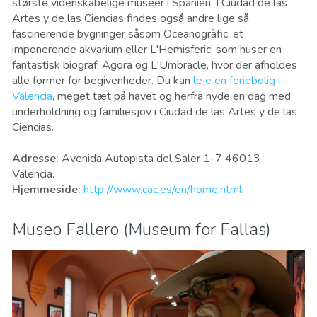
største videnskabelige museer i Spanien. I Ciudad de las
Artes y de las Ciencias findes også andre lige så
fascinerende bygninger såsom Oceanogràfic, et
imponerende akvarium eller L'Hemisferic, som huser en
fantastisk biograf, Agora og L'Umbracle, hvor der afholdes
alle former for begivenheder. Du kan
leje en feriebolig i
Valencia
, meget tæt på havet og herfra nyde en dag med
underholdning og familiesjov i Ciudad de las Artes y de las
Ciencias.
Adresse
:
Avenida Autopista del Saler 1-7 46013
Valencia.
Hjemmeside
:
http://www.cac.es/en/home.html
Museo Fallero (Museum for Fallas)