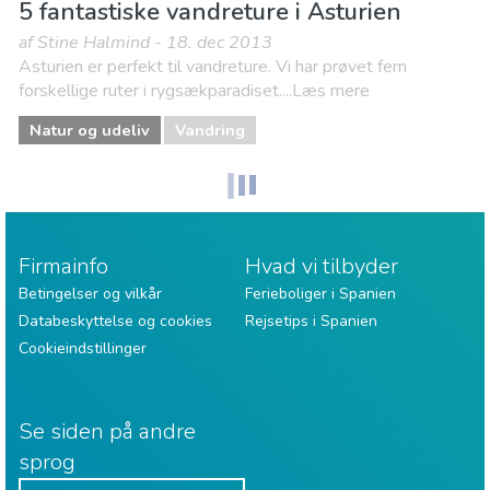
5 fantastiske vandreture i Asturien
af Stine Halmind - 18. dec 2013
Asturien er perfekt til vandreture. Vi har prøvet fem
forskellige ruter i rygsækparadiset....Læs mere
Natur og udeliv
Vandring
Firmainfo
Hvad vi tilbyder
Betingelser og vilkår
Ferieboliger i Spanien
Databeskyttelse og cookies
Rejsetips i Spanien
Cookieindstillinger
Se siden på andre
sprog