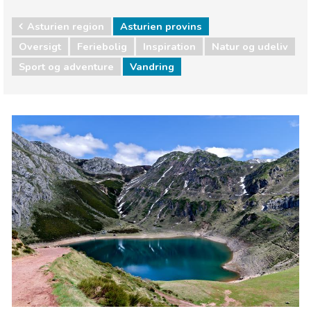
Asturien region
Asturien provins
Oversigt
Feriebolig
Inspiration
Natur og udeliv
Sport og adventure
Vandring
Asturien region
Asturien provins
Natur og udeliv
Sport og adventure