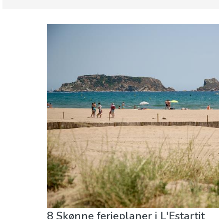
Catalonien
Girona provins
Børn og familie
Lokale events
Mad & Resta
8 Skønne ferieplaner i L'Estartit