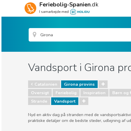
Feriebolig-Spanien
.dk
I samarbejde med
Vandsport i Girona pr
Catalonien
Girona provins
Oversigt
Feriebolig
Inspiration
Børn og 
Strande
Vandsport
Nyd en aktiv dag på stranden med de vandsportsaktivitet
praktiske detaljer om de bedste steder, udlejning af 