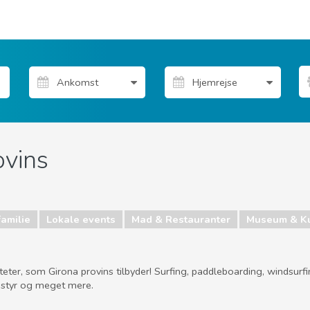
ovins
familie
Lokale events
Mad & Restauranter
Museum & K
er, som Girona provins tilbyder! Surfing, paddleboarding, windsurfing, 
udstyr og meget mere.