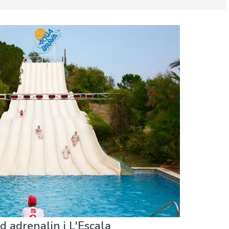
enture
Strande
d adrenalin i L'Escala