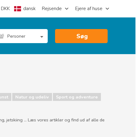
DKK
dansk
Rejsende
Ejere af huse
Søg
Personer
unst
Natur og udeliv
Sport og adventure
jetskiing ... Læs vores artikler og find ud af alle de