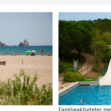
uranter
Museum & Kunst
Natur og udeliv
Sport og adv
Familieaktiviteter me