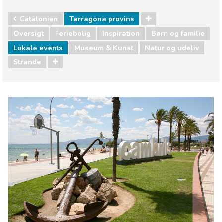
Catalonien
Tarragona provins
Oversigt
Feriebolig
Inspiration
Børn og familie
Lokale events
Museum & Kunst
Natur og udeliv
Strande
Catalonien
Tarragona provins
Børn og familie
Lokale events
Museum & Kunst
Natur og udeliv
Strande