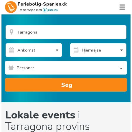
Feriebolig-Spanien
.dk
I samarbejde med
Personer
Søg
Lokale events
i
Tarragona provins