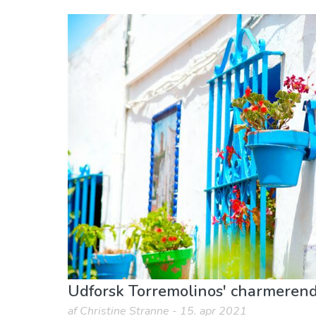
Málaga provins
Torremolinos
Shopping
Udforsk Torremolinos' charmerend
af Christine Stranne - 15. apr 2021