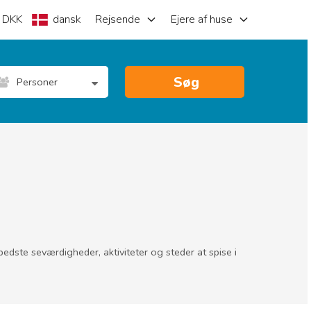
DKK
dansk
Rejsende
Ejere af huse
Søg
Personer
bedste seværdigheder, aktiviteter og steder at spise i