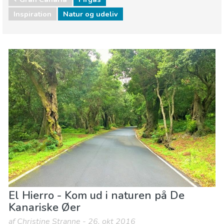
Inspiration
Natur og udeliv
Spanien
Kanariske øer
Børn og familie
Hvor skal I bo
Lokale events
Mad & Restauranter
Museum & Kunst
Natteliv & Barer
Natur og udeliv
Sport og adventure
Strande
El Hierro - Kom ud i naturen på De
Kanariske Øer
af Christine Stranne - 26. okt 2016