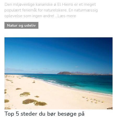
Den miljøvenlige kanariske ø El Hierro er et meget
populært feriemål for naturelskere. En naturmæssig
oplevelse som ingen andre! ...Læs mere
Natur og udeliv
Top 5 steder du bør besøge på