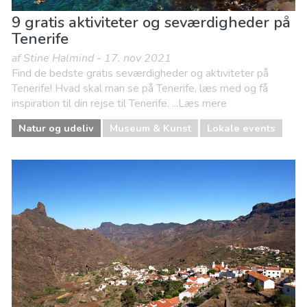
9 gratis aktiviteter og seværdigheder på
Tenerife
af Stine Halmind - 17. nov 2021
Find de bedste gratis seværdigheder og aktiviteter på
Tenerife! Hvad skal man se på Tenerife, læs med og få
inspiration til din rejse til Tenerife. ...Læs mere
Natur og udeliv
Museum & Kunst
Lokale events