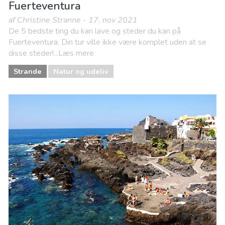
Fuerteventura
af Christine Stranne - 17. nov 2021
De 5 bedste ting du kan lave og steder du kan på
Fuerteventura. Din tur ville ikke være komplet uden at se
disse steder!...Læs mere
Strande
Natur og udeliv