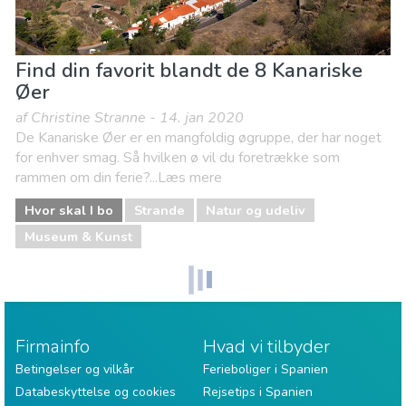
Find din favorit blandt de 8 Kanariske
Øer
af Christine Stranne - 14. jan 2020
De Kanariske Øer er en mangfoldig øgruppe, der har noget
for enhver smag. Så hvilken ø vil du foretrække som
rammen om din ferie?...Læs mere
Hvor skal I bo
Strande
Natur og udeliv
Museum & Kunst
Firmainfo
Hvad vi tilbyder
Betingelser og vilkår
Ferieboliger i Spanien
Databeskyttelse og cookies
Rejsetips i Spanien