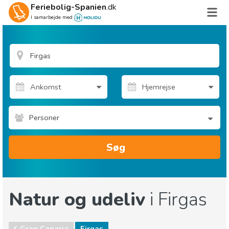
Feriebolig-Spanien
.dk
I samarbejde med
Personer
Søg
Natur og udeliv
i Firgas
Gran Canaria
Firgas