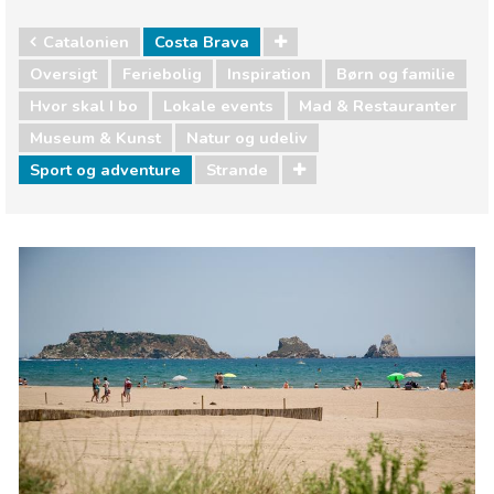
Catalonien
Costa Brava
Oversigt
Feriebolig
Inspiration
Børn og familie
Hvor skal I bo
Lokale events
Mad & Restauranter
Museum & Kunst
Natur og udeliv
Sport og adventure
Strande
Catalonien
Costa Brava
Børn og familie
Hvor skal I bo
Lokale events
Mad & Restauranter
Museum & Kunst
Natur og udeliv
Sport og adventure
Strande