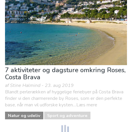
7 aktiviteter og dagsture omkring Roses,
Costa Brava
af Stine Halmind - 23. aug 2019
Blandt perlerækken af hyggelige feriebyer på Costa Brava
finder vi den charmerende by Roses, som er den perfekte
base, når man vil udforske kysten....Læs mere
Natur og udeliv
Sport og adventure