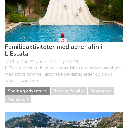
Familieaktiviteter med adrenalin i
L'Escala
af Christine Stranne - 12. sep 2019
L'Escala er en af de mest fantastiske catalanske landsbyer
med store strande, historiske seværdigheder og smuk
natur. ...Læs mere
Sport og adventure
Børn og familie
Temapark
Vandsport