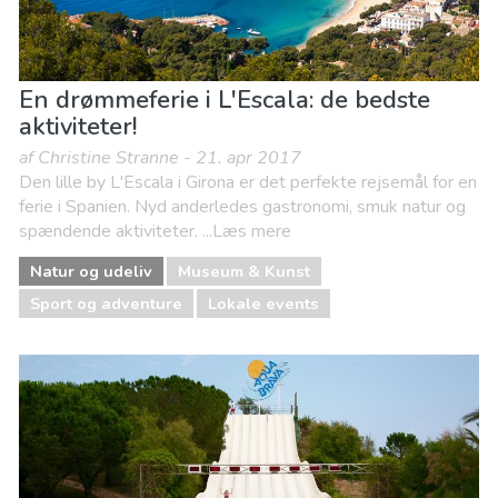
En drømmeferie i L'Escala: de bedste
aktiviteter!
af Christine Stranne - 21. apr 2017
Den lille by L'Escala i Girona er det perfekte rejsemål for en
ferie i Spanien. Nyd anderledes gastronomi, smuk natur og
spændende aktiviteter. ...Læs mere
Natur og udeliv
Museum & Kunst
Sport og adventure
Lokale events