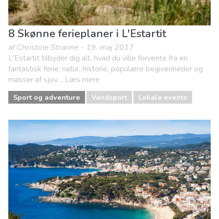
8 Skønne ferieplaner i L'Estartit
af Christine Stranne - 19. maj 2017
L'Estartit tilbyder dig alt, hvad du ville forvente fra en
fantastisk ferie: natur, historie, populære begivenheder og
masser af sjov. ...Læs mere
Sport og adventure
Vandsport
Lokale events