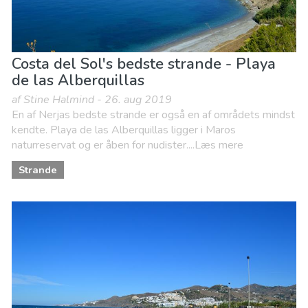
Costa del Sol's bedste strande - Playa
de las Alberquillas
af Stine Halmind - 26. aug 2019
En af Nerjas bedste strande er også en af områdets mindst
kendte. Playa de las Alberquillas ligger i Maros
naturreservat og er åben for nudister....Læs mere
Strande