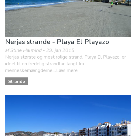
Nerjas strande - Playa El Playazo
af Stine Halmind - 29. jan 2015
Nerjas største og mest rolige strand, Playa El Playazo, er
ideel til en fredelig strandtur, langt fra
menneskemængderne....Læs mere
Strande