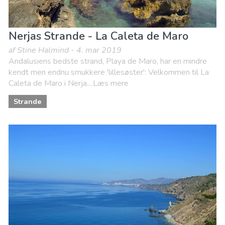
Nerjas Strande - La Caleta de Maro
af Stine Halmind - 4. mar 2019
Andalusiens bedste strand, Playa de Maro, har en mindre
kendt men endnu smukkere 'lillesøster': Velkommen til La
Caleta de Maro i Nerja....Læs mere
Strande