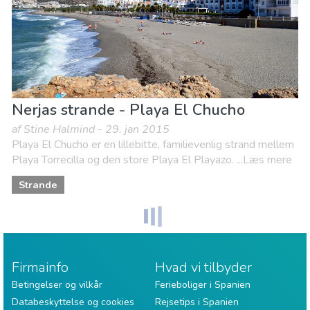
Nerjas strande - Playa El Chucho
af Stine Halmind - 29. jan 2015
Playa El Chucho er en lillebitte, familievenlig strand mellem
Playa Torrecilla og den store Playa El Playazo. ...Læs mere
Strande
Firmainfo
Hvad vi tilbyder
Betingelser og vilkår
Ferieboliger i Spanien
Databeskyttelse og cookies
Rejsetips i Spanien