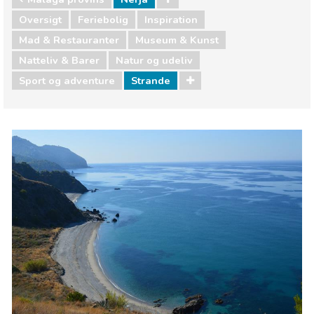
Oversigt
Feriebolig
Inspiration
Mad & Restauranter
Museum & Kunst
Natteliv & Barer
Natur og udeliv
Sport og adventure
Strande
Málaga provins
Nerja
Mad & Restauranter
Museum & Kunst
Natteliv & Barer
Natur og udeliv
Sport og adventure
Strande