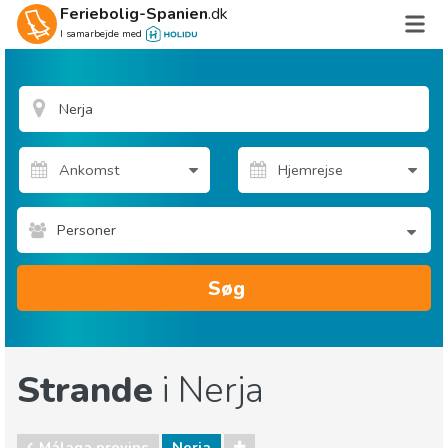
Feriebolig-Spanien
.dk
I samarbejde med
Personer
Søg
Strande
i Nerja
Málaga provins
Nerja