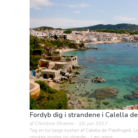
Børn og familie
Lokale events
Mad & Resta
Fordyb dig i strandene i Calella d
af Christine Stranne - 16. jun 2017
Tag en tur langs kysten af Calella de Palafrugell.
smukke bugter og strande. ...Læs mere