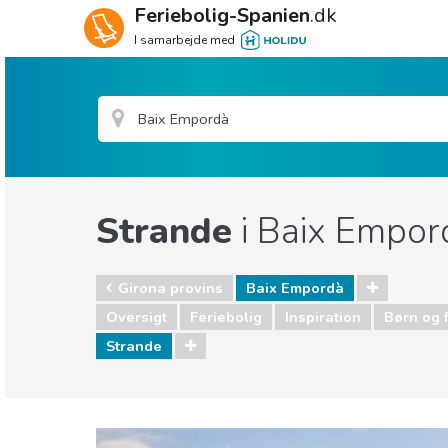
Feriebolig-Spanien
.dk
I samarbejde med
Strande
i Baix Empor
Girona provins
Baix Empordà
Oversigt
Feriebolig
Inspiration
Børn og 
Strande
Girona provins
Baix Empordà