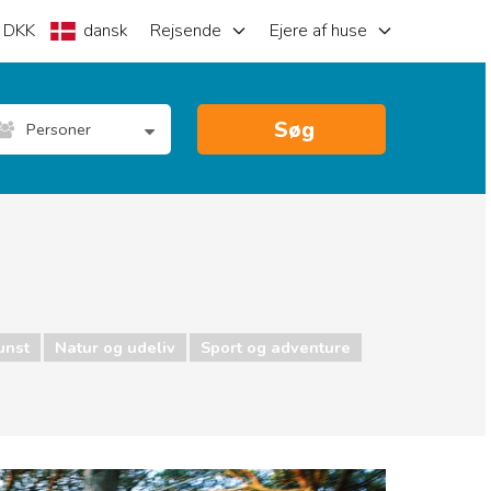
DKK
dansk
Rejsende
Ejere af huse
Søg
Personer
unst
Natur og udeliv
Sport og adventure