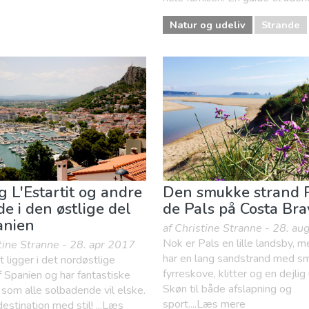
Natur og udeliv
Strande
 L'Estartit og andre
Den smukke strand P
de i den østlige del
de Pals på Costa Bra
anien
af Christine Stranne - 28. a
Nok er Pals en lille landsby, 
stine Stranne - 28. apr 2017
har en lang sandstrand med s
t ligger i det nordøstlige
fyrreskove, klitter og en dejlig
f Spanien og har fantastiske
Skøn til både afslapning og
 som alle solbadende vil elske.
sport....Læs mere
destination med stil! ...Læs