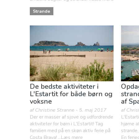
Strande
De bedste aktiviteter i
Opdag
L'Estartit for både børn og
stran
voksne
af Sp
af Christine Stranne - 5. maj 2017
af Chri
Der er masser af sjove og udfordrende
L'Estarti
aktiviteter for børn i L'Estartit! Tag
hjørne a
familien med på en skøn aktiv ferie på
strande,
Costa Brava! ...Læs mere
En ferie