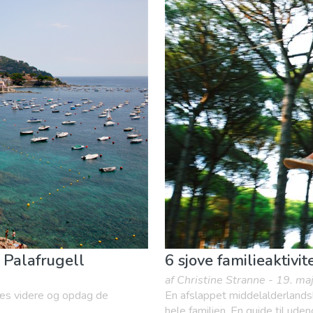
uranter
Museum & Kunst
Natur og udeliv
Sport og adv
e Palafrugell
6 sjove familieaktivit
af Christine Stranne - 19. m
 Læs videre og opdag de
En afslappet middelalderlandsb
hele familien. En guide til ud