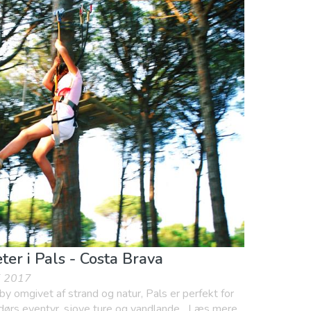
enture
Strande
eter i Pals - Costa Brava
aj 2017
y omgivet af strand og natur, Pals er perfekt for
endørs eventyr, sjove ture og vandlande....Læs mere