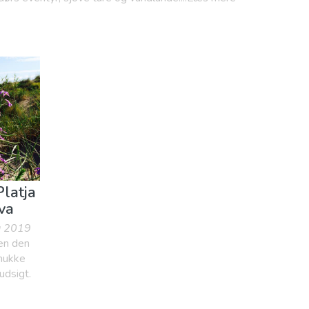
latja
va
ug 2019
men den
mukke
 udsigt.