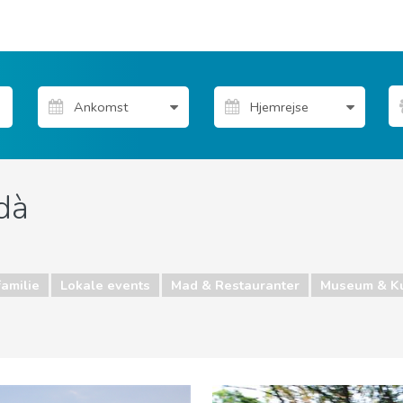
dà
familie
Lokale events
Mad & Restauranter
Museum & K