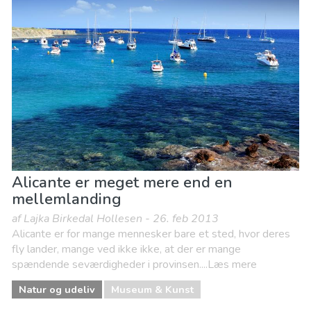
Alicante er meget mere end en
mellemlanding
af Lajka Birkedal Hollesen - 26. feb 2013
Alicante er for mange mennesker bare et sted, hvor deres
fly lander, mange ved ikke ikke, at der er mange
spændende seværdigheder i provinsen....Læs mere
Natur og udeliv
Museum & Kunst