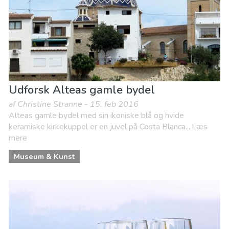
Udforsk Alteas gamle bydel
af Christine Stranne - 15. feb 2016
Alteas gamle bydel med sin ikoniske blå og hvide
keramiske kirkekuppel er en juvel på Costa Blanca....Læs
mere
Museum & Kunst