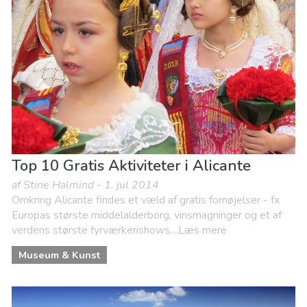
Top 10 Gratis Aktiviteter i Alicante
af Stine Halmind - 1. jul 2014
Omkring Alicante findes et væld af gratis fornøjelser - fx
Europas største middelalderborg, vinsmagninger og et af
verdens største fyrværkerishows....Læs mere
Museum & Kunst