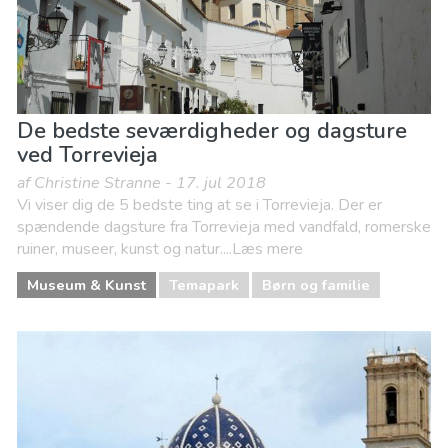
De bedste seværdigheder og dagsture
ved Torrevieja
af Christine Stranne - 17. jul 2018
Vi viser dig de 5 bedste ting at se i Torrevieja. Der er
spændende dagsture fra Torrevieja med vandfald, romerske
ruiner, museer, kunst og natur....Læs mere
Museum & Kunst
Temapark
Børn og familie