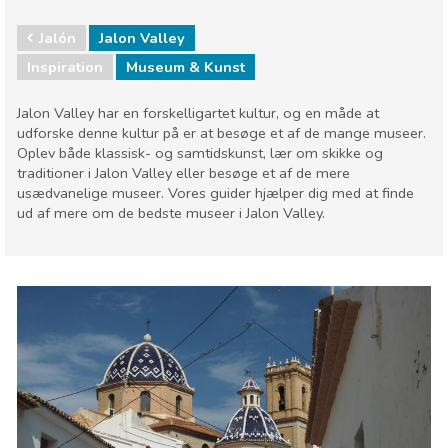
Jalón
Jalon Valley
Inspiration
Museum & Kunst
Jalon Valley har en forskelligartet kultur, og en måde at
udforske denne kultur på er at besøge et af de mange museer.
Oplev både klassisk- og samtidskunst, lær om skikke og
traditioner i Jalon Valley eller besøge et af de mere
usædvanelige museer. Vores guider hjælper dig med at finde
ud af mere om de bedste museer i Jalon Valley.
Valenciaregionen
Alicante provins
Børn og familie
Hvor skal I bo
Lokale events
Museum & Kunst
Natteliv & Barer
Natur og udeliv
Sport og adventure
Strande