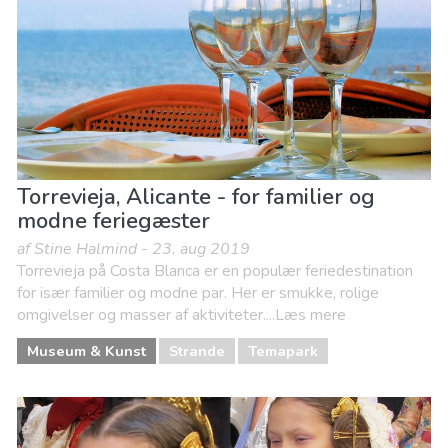
Torrevieja, Alicante - for familier og
modne feriegæster
af Stine Halmind - 23. aug 2019
Torrevieja på Costa Blanca er en populær feriedestination
for især familier og modne par. Her er smukke, rolige
omgivelser og masser af aktiviteter....Læs mere
Museum & Kunst
Strande
Temapark