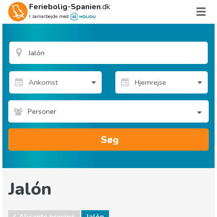
Feriebolig-Spanien
.dk
I samarbejde med
Personer
Søg
Jalón
Alicante provins
Jalón