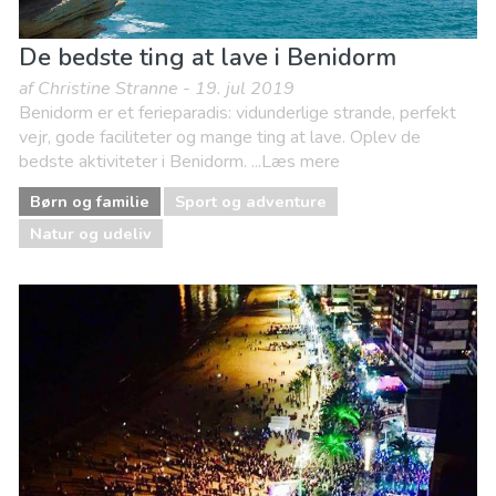
De bedste ting at lave i Benidorm
af Christine Stranne - 19. jul 2019
Benidorm er et ferieparadis: vidunderlige strande, perfekt
vejr, gode faciliteter og mange ting at lave. Oplev de
bedste aktiviteter i Benidorm. ...Læs mere
Børn og familie
Sport og adventure
Natur og udeliv