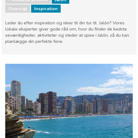
Oversigt
Inspiration
Leder du efter inspiration og ideer til din tur til Jalón? Vores
lokale eksperter giver gode råd om, hvor du finder de bedste
seværdigheder, aktiviteter og steder at spise i Jalón, så du kan
planlægge din perfekte ferie.
Valenciaregionen
Alicante provins
Børn og familie
Hvor skal I bo
Lokale events
Museum & Kunst
Natteliv & Barer
Natur og udeliv
Sport og adventure
Strande