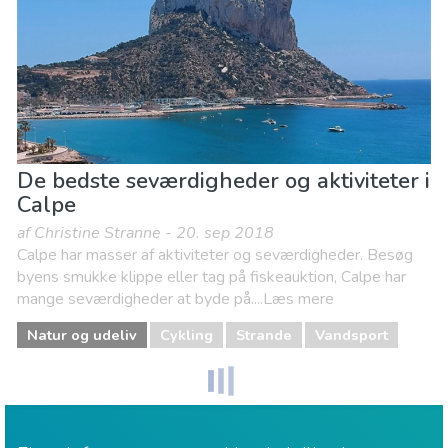
De bedste seværdigheder og aktiviteter i
Calpe
af Christine Stranne - 20. sep 2018
Calpe har masser af aktiviteter og seværdigheder. Besøg
byens smukke klippe eller tag på fiskeauktion, Calpe har
mange seværdigheder at byde på....Læs mere
Natur og udeliv
Cykling
Strande
Vandsport