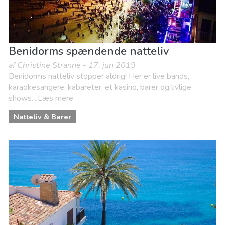
Benidorms spændende natteliv
af Christine Stranne - 17. jun 2019
Benidorms natteliv stopper aldrig! Her er live bands,
karaokesangere, kabareter, et kasino, barer og livlige
shows....Læs mere
Natteliv & Barer