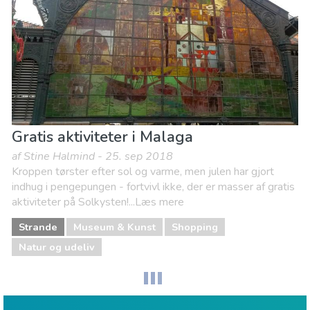
Gratis aktiviteter i Malaga
af Stine Halmind - 25. sep 2018
Kroppen tørster efter sol og varme, men julen har gjort
indhug i pengepungen - fortvivl ikke, der er masser af gratis
aktiviteter på Solkysten!...Læs mere
Strande
Museum & Kunst
Shopping
Natur og udeliv