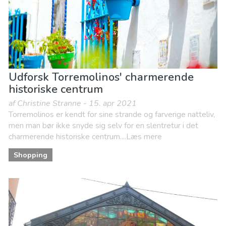
Udforsk Torremolinos' charmerende
historiske centrum
af Christine Stranne - 15. apr 2021
Torremolinos er kendt for sine strande og farverige natteliv,
men man bør ikke snyde sig selv for en slentretur i det
charmerende historiske centrum....Læs mere
Shopping