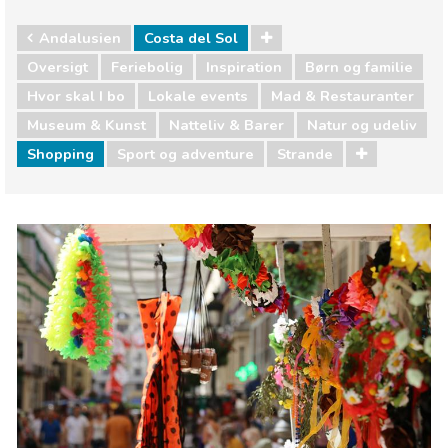
Andalusien
Costa del Sol
Oversigt
Feriebolig
Inspiration
Børn og familie
Hvor skal I bo
Lokale events
Mad & Restauranter
Museum & Kunst
Natteliv & Barer
Natur og udeliv
Shopping
Sport og adventure
Strande
Andalusien
Costa del Sol
Børn og familie
Hvor skal I bo
Lokale events
Mad & Restauranter
Museum & Kunst
Natteliv & Barer
Natur og udeliv
Shopping
Sport og adventure
Strande