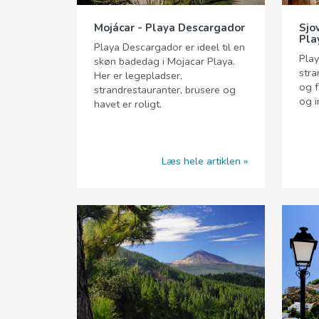
Mojácar - Playa Descargador
Sjo
Pla
Playa Descargador er ideel til en
Play
skøn badedag i Mojacar Playa.
stra
Her er legepladser,
og f
strandrestauranter, brusere og
og i
havet er roligt.
Læs hele artiklen