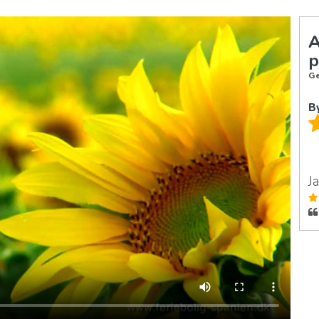
A
p
Ge
B
J