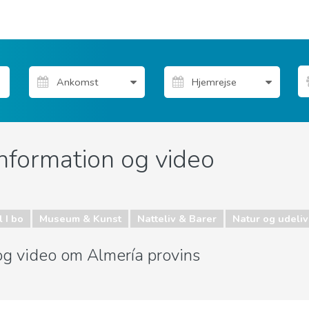
information og video
 I bo
Museum & Kunst
Natteliv & Barer
Natur og udeliv
 og video om Almería provins