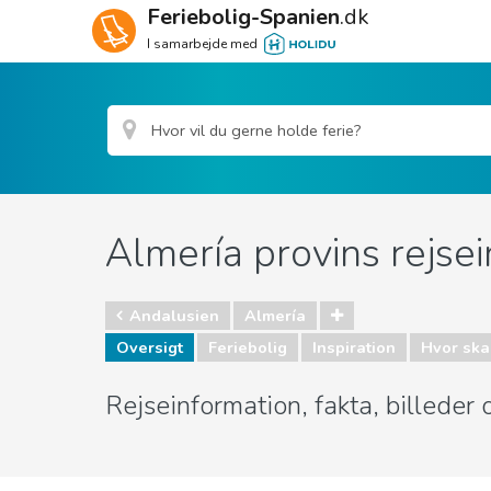
Feriebolig-Spanien
.dk
I samarbejde med
Almería provins rejse
Andalusien
Almería
Oversigt
Feriebolig
Inspiration
Hvor skal
Rejseinformation, fakta, billeder