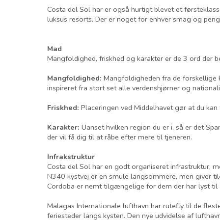
Costa del Sol har er også hurtigt blevet et førsteklas
luksus resorts. Der er noget for enhver smag og pen
Mad
Mangfoldighed, friskhed og karakter er de 3 ord der b
Mangfoldighed:
Mangfoldigheden fra de forskellige 
inspireret fra stort set alle verdenshjørner og nationali
Friskhed:
Placeringen ved Middelhavet gør at du kan fo
Karakter:
Uanset hvilken region du er i, så er det Sp
der vil få dig til at råbe efter mere til tjeneren.
Infrakstruktur
Costa del Sol har en godt organiseret infrastruktur, m
N340 kystvej er en smule langsommere, men giver tilg
Cordoba er nemt tilgængelige for dem der har lyst til
Malagas Internationale lufthavn har rutefly til de fle
feriesteder langs kysten. Den nye udvidelse af lufthavn