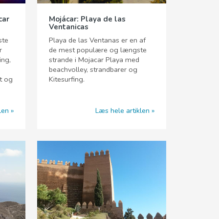
car
Mojácar: Playa de las
Ventanicas
ste
Playa de las Ventanas er en af
r
de mest populære og længste
ing,
strande i Mojacar Playa med
beachvolley, strandbarer og
rt og
Kitesurfing.
len
Læs hele artiklen