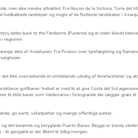
de, men ikke mindre attraktivt. Fra Rincon de la Victoria, Torre del
 hvidkalkede landsbyer og nogle af de flotteste landskaber i Axarqu
history dates back to the Fønikerne (Punerne) og er siden blevet beb
 i regionen.
vrige dele af Andalusien. Fra Picasso over tyrefægtning og flamenco t
muligheder.
det ikke overraskende et omfattende udvalg af feriefaciliteter og akti
nsklasse golfbaner, hvilket er med til at give Costa del Sol øgenavn
aner til elite baner som Valderrama i Sotogrande der lægger græs til
dlande, go-karts, safariparker og mange offentlige parker.
 og det berømte og berygtede Puerto Banus. Begge er trendy stede
 - til gengæld er der åbent til tidlig morgen.