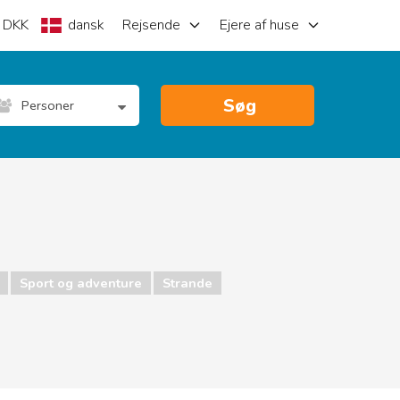
DKK
dansk
Rejsende
Ejere af huse
Søg
Personer
Sport og adventure
Strande