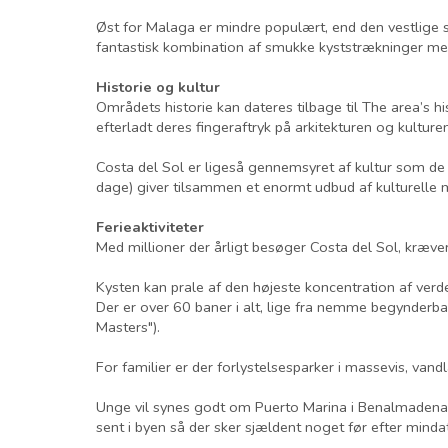
Øst for Malaga er mindre populært, end den vestlige si
fantastisk kombination af smukke kyststrækninger med
Historie og kultur
Områdets historie kan dateres tilbage til The area’s 
efterladt deres fingeraftryk på arkitekturen og kulturen
Costa del Sol er ligeså gennemsyret af kultur som de ø
dage) giver tilsammen et enormt udbud af kulturelle 
Ferieaktiviteter
Med millioner der årligt besøger Costa del Sol, kræver 
Kysten kan prale af den højeste koncentration af verde
Der er over 60 baner i alt, lige fra nemme begynderb
Masters").
For familier er der forlystelsesparker i massevis, van
Unge vil synes godt om Puerto Marina i Benalmadena
sent i byen så der sker sjældent noget før efter mindat