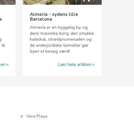
Almería - sydens lille
a
Barcelona
Almería er en hyggelig by, og
dens mauriske borg, den smukke
g
katedral, strandpromenaden og
til
de underjordiske tunneller gør
byen et besøg værd!
len
Læs hele artiklen
Vera Playa