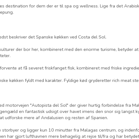
ses destination for dem der er til spa og wellness. Lige fra det Arabi
gepung.
edst beskriver det Spanske køkken ved Costa del Sol.
kulturer der bor her, kombineret med den enorme turisme, betyder at
teter.
rvente at få severet friskfanget fisk, kombineret med friske ingredi
anske køkken fyldt med karakter. Fyldige kød gryderetter rich meat st
ed motorvejen "Autopista del Sol" der giver hurtig forbindelse fra Mal
engæld en fantastisk udsigt over havet imens den snor sig langst k
 at udforske mere af Andalusien og resten af Spanien.
ste storbyer og ligger kun 10 minutter fra Malagas centrum, og indenf
en har gjort lufthavnen mere behagelig at rejse til/fra og har betydet 