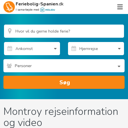
Feriebolig-Spanien
.dk
I samarbejde med
Personer
Søg
Montroy rejseinformation
og video