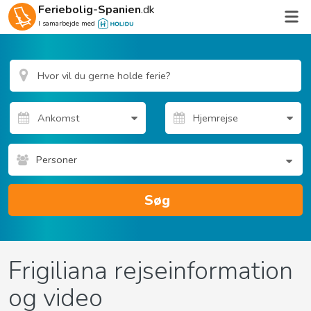
Feriebolig-Spanien
.dk
I samarbejde med
Personer
Søg
Frigiliana rejseinformation
og video