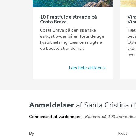
10 Pragtfulde strande på
Vin
Costa Brava
Vin
Costa Brava på den spanske
Tæt 
østkyst byder på en forunderlige
beds
kyststrækning. Læs om nogle af
Ople
de bedste strande her.
skø
byer
Læs hele artiklen
Anmeldelser
af Santa Cristina d
Gennemsnit af vurderinger
- Baseret på 103 anmeldels
By
Kyst