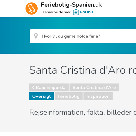
Feriebolig-Spanien
.dk
I samarbejde med
Santa Cristina d'Aro r
Baix Empordà
Santa Cristina d'Aro
Oversigt
Feriebolig
Inspiration
Rejseinformation, fakta, billeder