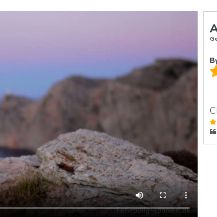
A
Ge
B
C