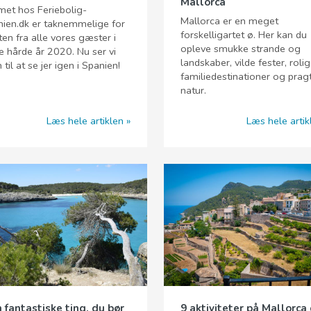
Mallorca
et hos Feriebolig-
Mallorca er en meget
ien.dk er taknemmelige for
forskelligartet ø. Her kan du
ten fra alle vores gæster i
opleve smukke strande og
e hårde år 2020. Nu ser vi
landskaber, vilde fester, roli
 til at se jer igen i Spanien!
familiedestinationer og prag
natur.
Læs hele artiklen
Læs hele artik
 fantastiske ting, du bør
9 aktiviteter på Mallorca