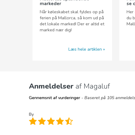
markeder
se 
Når køleskabet skal fyldes op på
Her 
ferien på Mallorca, så kom ud på
du b
det lokale marked! Der er altid et
Mall
marked nær dig!
Læs hele artiklen
Anmeldelser
af Magaluf
Gennemsnit af vurderinger
- Baseret på 105 anmeldels
By