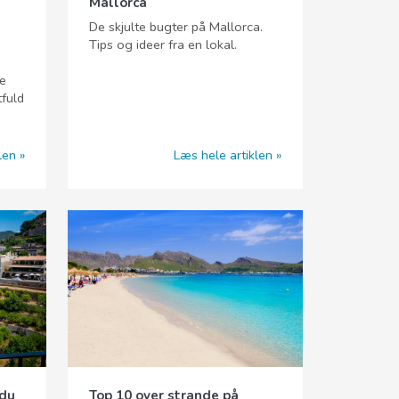
Mallorca
De skjulte bugter på Mallorca.
Tips og ideer fra en lokal.
ge
tfuld
len
Læs hele artiklen
 du
Top 10 over strande på