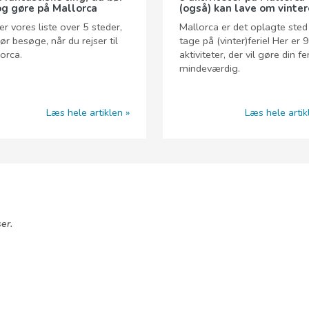
og gøre på Mallorca
(også) kan lave om vinte
er vores liste over 5 steder,
Mallorca er det oplagte sted
ør besøge, når du rejser til
tage på (vinter)ferie! Her er 9
orca.
aktiviteter, der vil gøre din fe
mindeværdig.
Læs hele artiklen
Læs hele artik
er.