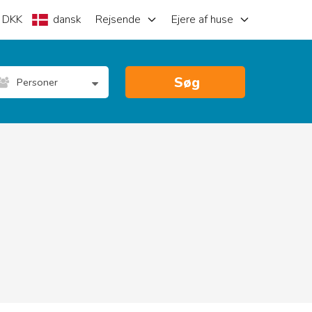
DKK
dansk
Rejsende
Ejere af huse
Søg
Personer