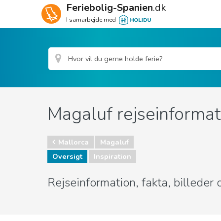
Feriebolig-Spanien
.dk
I samarbejde med
Magaluf rejseinformat
Mallorca
Magaluf
Oversigt
Inspiration
Rejseinformation, fakta, billede