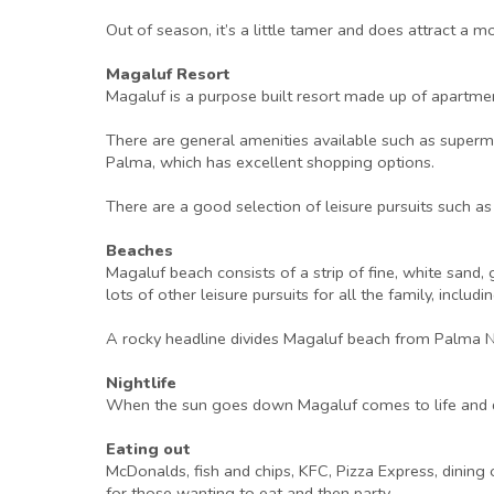
Out of season, it’s a little tamer and does attract a m
Magaluf Resort
Magaluf is a purpose built resort made up of apartmen
There are general amenities available such as supermar
Palma, which has excellent shopping options.
There are a good selection of leisure pursuits such as
Beaches
Magaluf beach consists of a strip of fine, white sand, 
lots of other leisure pursuits for all the family, inclu
A rocky headline divides Magaluf beach from Palma N
Nightlife
When the sun goes down Magaluf comes to life and doesn
Eating out
McDonalds, fish and chips, KFC, Pizza Express, dining
for those wanting to eat and then party.