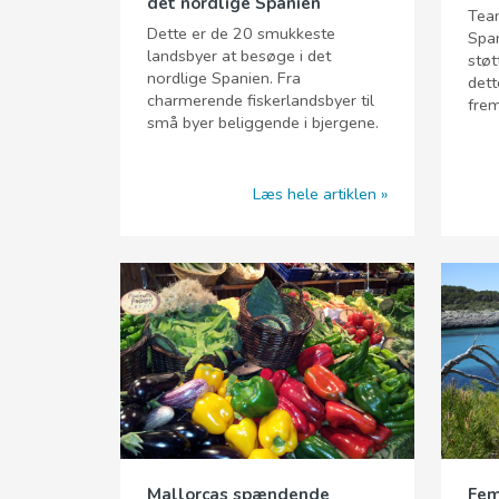
det nordlige Spanien
Team
Dette er de 20 smukkeste
Span
landsbyer at besøge i det
støt
nordlige Spanien. Fra
dett
charmerende fiskerlandsbyer til
frem
små byer beliggende i bjergene.
Læs hele artiklen
Mallorcas spændende
Fem